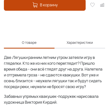
В корзину
О товаре
Характеристики
Две
Лягушки
ранним летним утром затеяли игру в
гляделки. Кто же из них кого переглядит? Пришло
время обеда - они всё глядят друг на друга. Налетела
и отгремела гроза - не сдаются квакушки. Вот уже и
осень близится - неужели лягушки так и будут сидеть
посреди реки, неужели не бросят свою игру?
Забавных упрямых квакушек-подружек нарисовала
художница Виктория Кирдий.