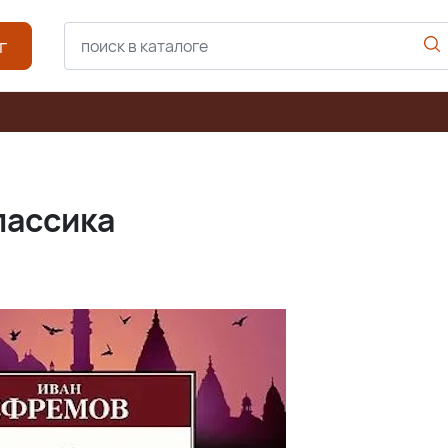
г
лассика