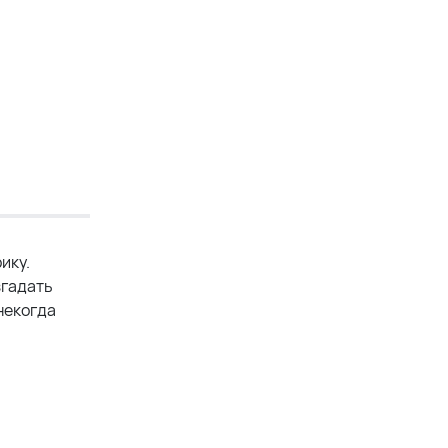
ику.
згадать
некогда