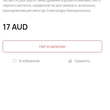
пытается разгадать тайну древней короны из неизвестного
черного металла, найденной на дне океана и, возможно,
принадлежавшей некогда Александру Македонскому.
17
AUD
В избранное
Сравнить