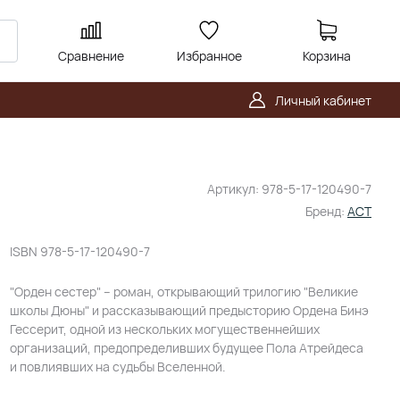
Сравнение
Избранное
Корзина
Личный кабинет
Артикул:
978-5-17-120490-7
Бренд:
АСТ
ISBN
978-5-17-120490-7
"Орден сестер" – роман, открывающий трилогию "Великие
школы Дюны" и рассказывающий предысторию Ордена Бинэ
Гессерит, одной из нескольких могущественнейших
организаций, предопределивших будущее Пола Атрейдеса
и повлиявших на судьбы Вселенной.