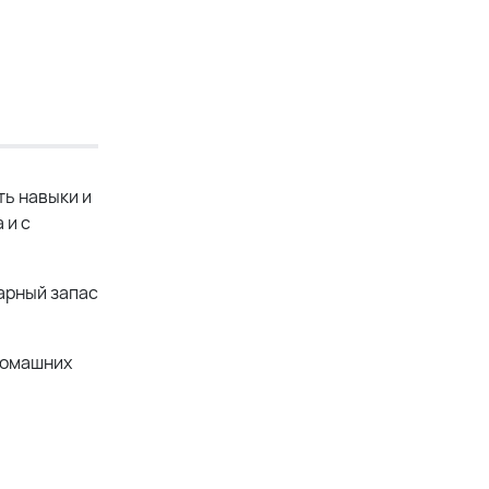
ть навыки и
 и с
арный запас
домашних