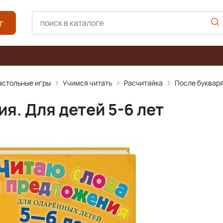
г
астольные игры
Учимся читать
Расчитайка
После буквар
я. Для детей 5-6 лет