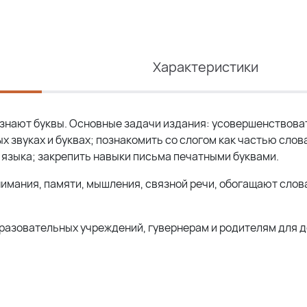
Характеристики
 знают буквы. Основные задачи издания: усовершенствова
х звуках и буквах; познакомить со слогом как частью слова
языка; закрепить навыки письма печатными буквами.
мания, памяти, мышления, связной речи, обогащают слов
разовательных учреждений, гувернерам и родителям для 