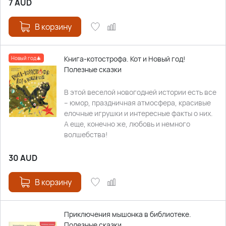
7
AUD
В корзину
Книга-котострофа. Кот и Новый год!
Новый год🎄
Полезные сказки
В этой веселой новогодней истории есть все
– юмор, праздничная атмосфера, красивые
елочные игрушки и интересные факты о них.
А еще, конечно же, любовь и немного
волшебства!
30
AUD
В корзину
Приключения мышонка в библиотеке.
Полезные сказки